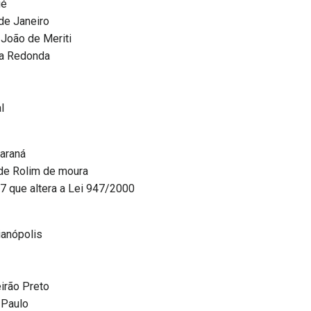
gé
de Janeiro
João de Meriti
ta Redonda
l
araná
 de Rolim de moura
 que altera a Lei 947/2000
ianópolis
irão Preto
 Paulo