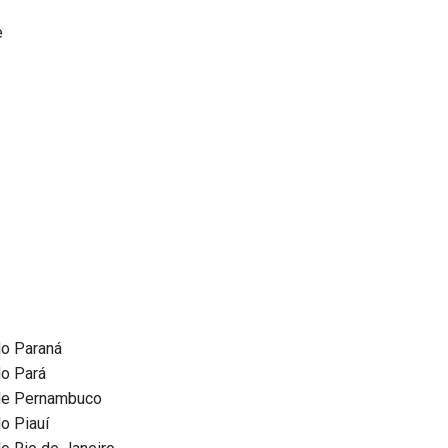
e
do Paraná
do Pará
 de Pernambuco
o Piauí