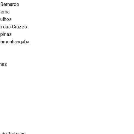
 Bernardo
adema
rulhos
i das Cruzes
mpinas
ndamonhangaba
mas
 do Trabalho