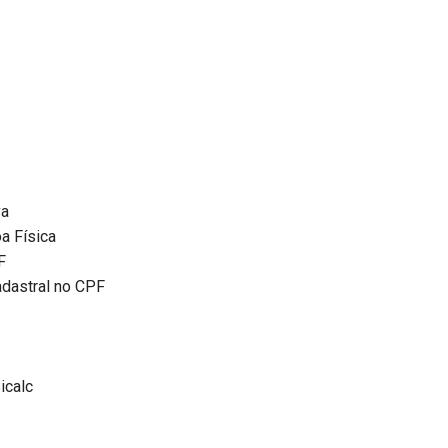
va
a Física
F
adastral no CPF
icalc