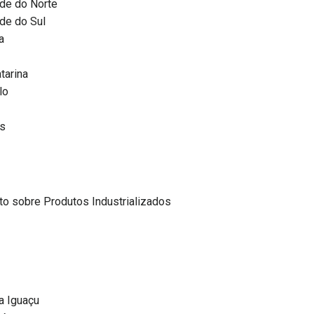
de do Norte
de do Sul
a
tarina
lo
ns
to sobre Produtos Industrializados
a Iguaçu