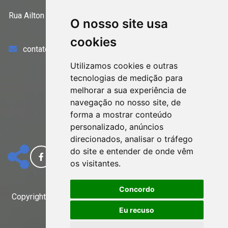
Rua Ailton da Costa nº 115 – Grupo 412 – Jd. 25 de Agosto
O nosso site usa
– Duque Caxias/RJ – CEP. 25071-160
cookies
contato@skcontabil.com.br
Utilizamos cookies e outras
tecnologias de medição para
melhorar a sua experiência de
navegação no nosso site, de
forma a mostrar conteúdo
personalizado, anúncios
direcionados, analisar o tráfego
do site e entender de onde vêm
os visitantes.
Concordo
Copyright
2023 - 2026
Design e desenvolvimento
|
SK Contábil
Eu recuso